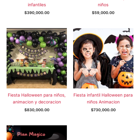
infantiles
niños
$
390,000.00
$
59,000.00
Fiesta Halloween para niños,
Fiesta infantil Halloween para
animacion y decoracion
niños Animacion
$
830,000.00
$
730,000.00