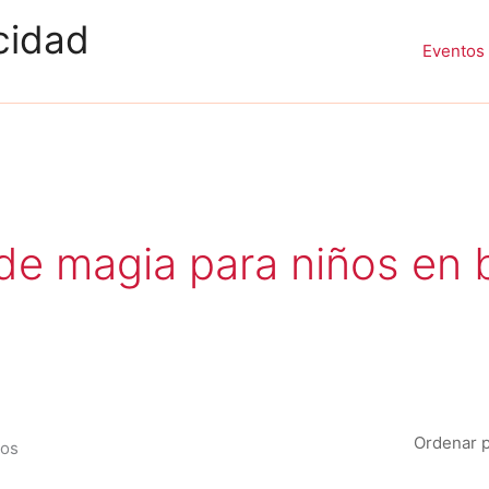
cidad
Eventos 
Ordenado
por
popularidad
de magia para niños en 
dos