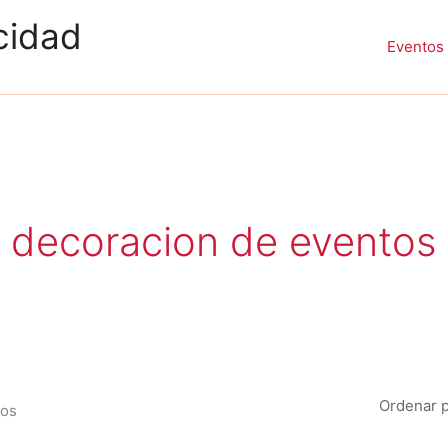
cidad
Eventos 
Ordenado
por
popularidad
decoracion de eventos
dos